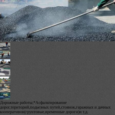
Дорожные работы;*Асфальтирование
дорог,територий,подьезных путей,стоянок,гаражных и дачных
кооперативов(грунтовые,временные дороги)и т.д.