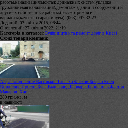
работы,канализация(монтаж дринажных систем,укладка
труб,ливневая канализация),демонтаж зданий и сооружений и
другие хозяйственные работы.(рассмотрим все
варианты,качество гарантируем). (063) 997-32-23
Доданий: 03 квітня 2015, 06:44
Оновлений: 27 квітня 2022, 21:19
Категорія в каталозі:
Будівництво та ремонт доріг в Києві
Схожі товари компанії:
Асфальтирование Васильков Глеваха Фастов Боярка Киев
Вишневое Ирпень Буча Вышгород Бровары Борисполь Фастов
Макаров, Кие
280 грн./кв. м
в наявності