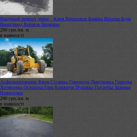
Ямочный ремонт дорог - Киев Вишневое Боярка Ирпень Буча
Вышгород Ворзель Бровары
290 грн./кв. м
в наявності
Асфальтирование Киев Стоянка Гореничи Дмитровка Горенка
Хотяновка Осещина Гора Княжичи Пуховка Погребы Зазимье
Новоселки
280 грн./кв. м
в наявності