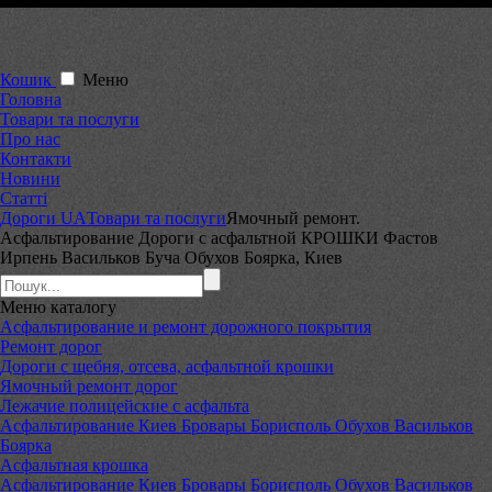
Кошик
Меню
Головна
Товари та послуги
Про нас
Контакти
Новини
Статті
Дороги UA
Товари та послуги
Ямочный ремонт.
Асфальтирование Дороги с асфальтной КРОШКИ Фастов
Ирпень Васильков Буча Обухов Боярка, Киев
Меню
каталогу
Асфальтирование и ремонт дорожного покрытия
Ремонт дорог
Дороги с щебня, отсева, асфальтной крошки
Ямочный ремонт дорог
Лежачие полицейские с асфальта
Асфальтирование Киев Бровары Борисполь Обухов Васильков
Боярка
Асфальтная крошка
Асфальтирование Киев Бровары Борисполь Обухов Васильков