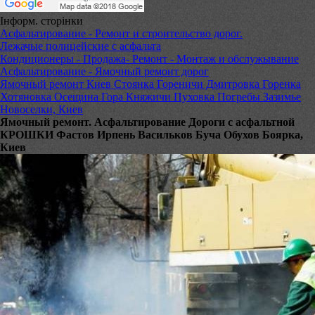
Інформ. сторінки
Асфальтирование - Ремонт и строительство дорог.
Лежачые полицейские с асфальта
Кондиционеры - Продажа- Ремонт - Монтаж и обслужывание
Асфальтирование - Ямочный ремонт дорог
Ямочный ремонт Киев Стоянка Гореничи Дмитровка Горенка
Хотяновка Осещина Гора Княжичи Пуховка Погребы Зазимье
Новоселки, Киев
Ямочный ремонт. Асфальтирование Дороги с асфальтной
КРОШКИ Фастов Ирпень Васильков Буча Обухов Боярка,
Киев