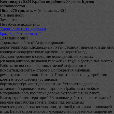
Код товару:
6534
Країна виробник:
Украина
Бренд:
асфальтобетон
Ціна:
270 грн.
/кв. м
(мін. замов.: 30 )
Є в наявності
Замовити
Не забудьте поділитися
Умови оплати та доставки
Графік роботи компанії
Детальний опис
Дорожные работы;*Асфальтирование
дорог,территорий,подьездных путей,стоянок,гаражных и дачных
кооперативов(грунтовые,временные дороги)и т.д.
Асфальтирование в середине помещений, на крышах
(складов,ангаров,подвалов,гаражей) в трудно доступных местах.
Работы по восстановлению,заменой асфальтного
покрытия(демонтаж старого а/б покрытия,ямочный
ремонт,лежачие полицейские). Подготовка основ,устройство
корыта(песок,щебень),установка
бортов,поребриков,гидроизоляция. Устройство дорог из
асфальтной крошки,отсева, гарцовки (работаем с любым
материалом,весь комплекс дорожно-строительных работ).
Благоустройство територий;*Земляные работы - вывоз/ замена/
выемка/ разработка грунта,подсыпка земельных
участков,разработка котлованов,траншей,планировка площадей
и т.д. Вывоз строительного мусора,услуги грузчиков,сварочные