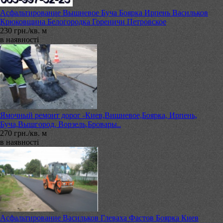
Асфальтирование Вышневое Буча Боярка Ирпень Васильков
Крюковщина Белогородка Гореничи Петровское
230 грн./кв. м
в наявності
Ямочный ремонт дорог -Киев,Вишневое,Боярка, Ирпень,
Буча,Вышгород, Ворзель,Бровары..
270 грн./кв. м
в наявності
Асфальтирование Васильков Глеваха Фастов Боярка Киев