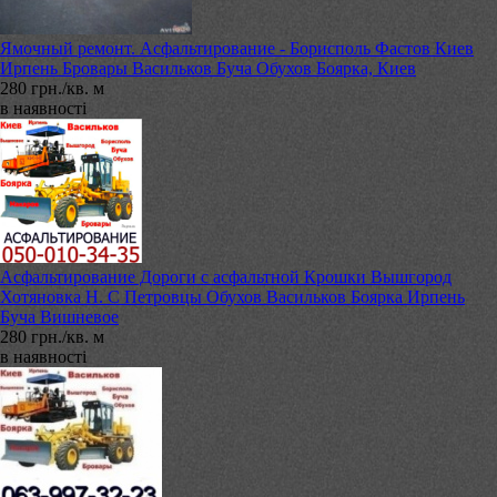
Ямочный ремонт. Асфальтирование - Борисполь Фастов Киев
Ирпень Бровары Васильков Буча Обухов Боярка, Киев
280 грн./кв. м
в наявності
Асфальтирование Дороги с асфальтной Крошки Вышгород
Хотяновка Н. С Петровцы Обухов Васильков Боярка Ирпень
Буча Вишневое
280 грн./кв. м
в наявності