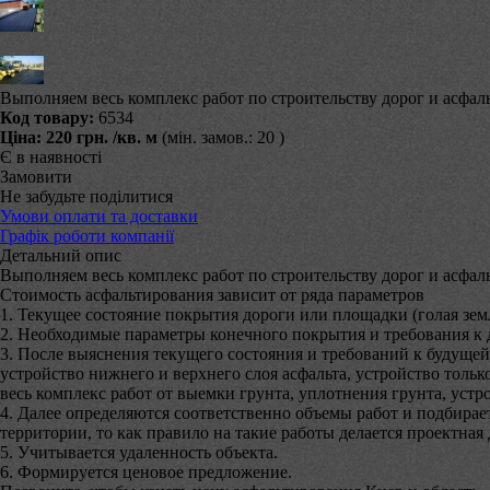
Выполняем весь комплекс работ по строительству дорог и асфал
Код товару:
6534
Ціна:
220 грн.
/кв. м
(мін. замов.: 20 )
Є в наявності
Замовити
Не забудьте поділитися
Умови оплати та доставки
Графік роботи компанії
Детальний опис
Выполняем весь комплекс работ по строительству дорог и асфа
Стоимость асфальтирования зависит от ряда параметров
1. Текущее состояние покрытия дороги или площадки (голая земля
2. Необходимые параметры конечного покрытия и требования к д
3. После выяснения текущего состояния и требований к будущей
устройство нижнего и верхнего слоя асфальта, устройство толь
весь комплекс работ от выемки грунта, уплотнения грунта, ус
4. Далее определяются соответственно объемы работ и подбирает
территории, то как правило на такие работы делается проектная
5. Учитывается удаленность объекта.
6. Формируется ценовое предложение.