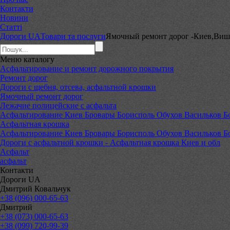
Контакти
Новини
Статті
Дороги UA
Товари та послуги
Ямочный ремонт дорог -Киев,Вишн
Меню
каталогу
Асфальтирование и ремонт дорожного покрытия
Ремонт дорог
Дороги с щебня, отсева, асфальтной крошки
Ямочный ремонт дорог
Лежачие полицейские с асфальта
Асфальтирование Киев Бровары Борисполь Обухов Васильков Б
Асфальтная крошка
Асфальтирование Киев Бровары Борисполь Обухов Васильков Б
Дороги с асфальтной крошки - Асфальтная крошка Киев и обл
Асфальт
асфальт
Контакти
Дороги UA
Дмитрий Ковальчук
+38 (096) 000-65-63
Дмитрий
+38 (073) 000-65-63
+38 (099) 720-99-39