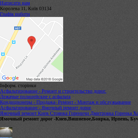
Написати нам
Королева 11, Київ 03134
Графік роботи
Інформ. сторінки
Асфальтирование - Ремонт и строительство дорог.
Лежачые полицейские с асфальта
Кондиционеры - Продажа- Ремонт - Монтаж и обслужывание
Асфальтирование - Ямочный ремонт дорог
Ямочный ремонт Киев Стоянка Гореничи Дмитровка Горенка Хо
Ямочный ремонт дорог -Киев,Вишневое,Боярка, Ирпень, Бу