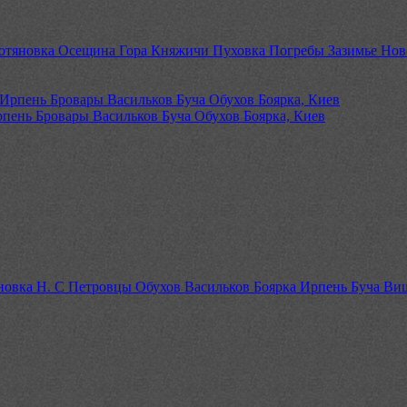
отяновка Осещина Гора Княжичи Пуховка Погребы Зазимье Нов
пень Бровары Васильков Буча Обухов Боярка, Киев
овка Н. С Петровцы Обухов Васильков Боярка Ирпень Буча Ви