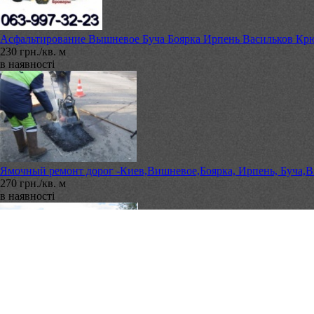
Асфальтирование Вышневое Буча Боярка Ирпень Васильков Кр
230 грн./кв. м
в наявності
Ямочный ремонт дорог -Киев,Вишневое,Боярка, Ирпень, Буча,В
270 грн./кв. м
в наявності
Асфальтирование Васильков Глеваха Фастов Боярка Киев Вишн