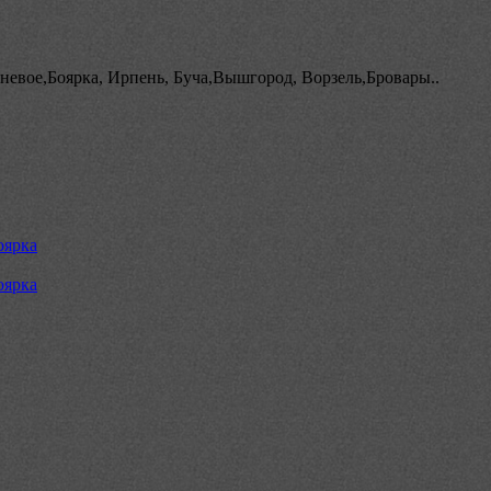
евое,Боярка, Ирпень, Буча,Вышгород, Ворзель,Бровары..
оярка
оярка