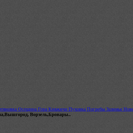
тяновка Осещина Гора Княжичи Пуховка Погребы Зазимье Ново
ча,Вышгород, Ворзель,Бровары..