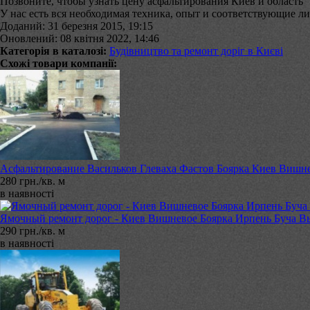
Позвоните, чтобы узнать цену асфальтирования Киев и область
У нас есть вся необходимая техника, опыт и соответствующие л
Доданий: 31 березня 2015, 19:15
Оновлений: 08 квітня 2022, 14:46
Категорія в каталозі:
Будівництво та ремонт доріг в Києві
Схожі товари компанії:
Асфальтирование Васильков Глеваха Фастов Боярка Киев Вишн
280 грн./кв. м
в наявності
Ямочный ремонт дорог - Киев Вишневое Боярка Ирпень Буча В
290 грн./кв. м
в наявності