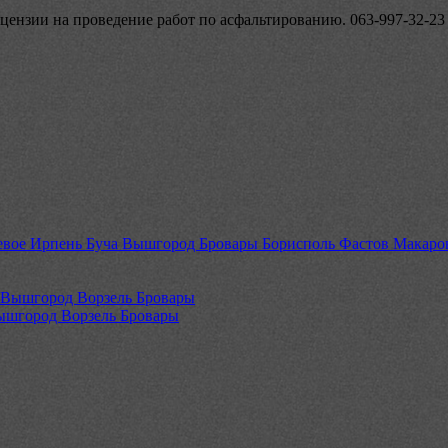
ицензии на проведение работ по асфальтированию. 063-997-32-23
евое Ирпень Буча Вышгород Бровары Борисполь Фастов Макаро
ышгород Ворзель Бровары