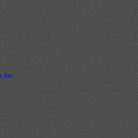
в, Кие