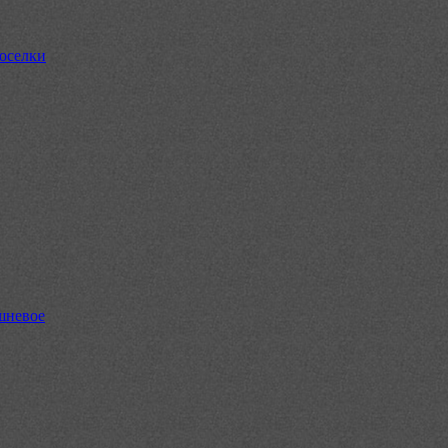
оселки
шневое