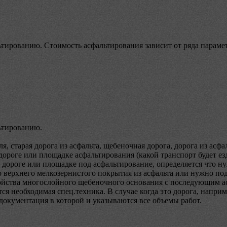
ьтированию. Стоимость асфальтирования зависит от ряда парамет
льтированию.
, старая дорога из асфальта, щебеночная дорога, дорога из асфа
ороге или площадке асфальтирования (какой транспорт будет езд
 дороге или площадке под асфальтирование, определяется что н
ко верхнего мелкозернистого покрытия из асфальта или нужно п
тройства многослойного щебеночного основания с последующим 
ся необходимая спец.техника. В случае когда это дорога, наприм
 документация в которой и указываются все объемы работ.