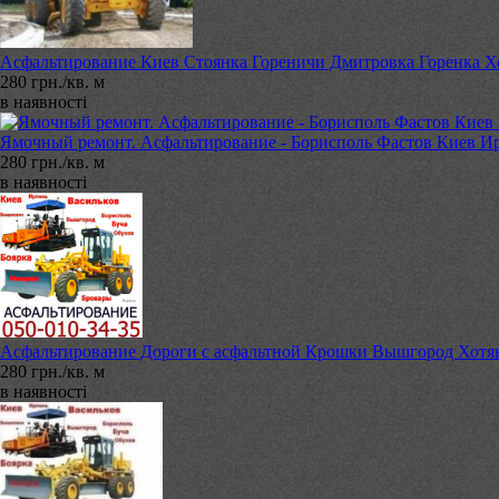
Асфальтирование Киев Стоянка Гореничи Дмитровка Горенка Х
280 грн./кв. м
в наявності
Ямочный ремонт. Асфальтирование - Борисполь Фастов Киев Ир
280 грн./кв. м
в наявності
Асфальтирование Дороги с асфальтной Крошки Вышгород Хотян
280 грн./кв. м
в наявності