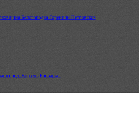
юковщина Белогородка Гореничи Петровское
ышгород, Ворзель,Бровары..
евое Ирпень Буча Вышгород Бровары Борисполь Фастов Макаро